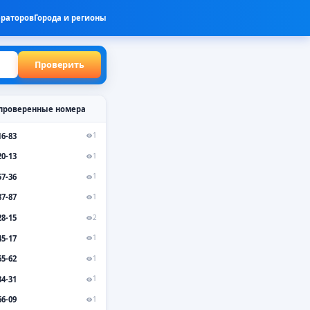
ераторов
Города и регионы
Проверить
проверенные номера
16-83
1
20-13
1
57-36
1
87-87
1
28-15
2
45-17
1
65-62
1
34-31
1
66-09
1