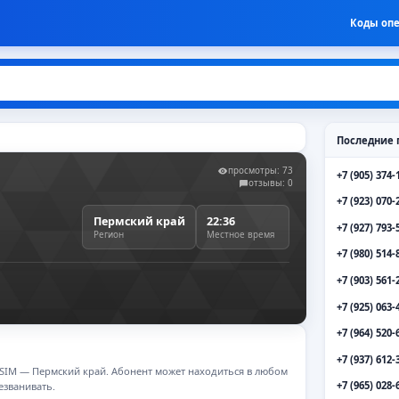
Коды оп
Последние 
просмотры: 73
+7 (905) 374-
отзывы: 0
+7 (923) 070-
Пермский край
22:36
+7 (927) 793-
Регион
Местное время
+7 (980) 514-
+7 (903) 561-
+7 (925) 063-
+7 (964) 520-
+7 (937) 612-
и SIM — Пермский край. Абонент может находиться в любом
+7 (965) 028-
езванивать.