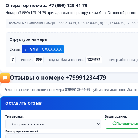
Оператор номера +7 (999) 123-44-79
Номер +7 (999) 123-44-79 принадлежит оператору связи Yota. Основной регион
Возможные написания номера: 9991234479, 89991234479, 8(999)123-44-79, +7 999 1
Структура номера
Схема:
7 999 ХХХХХХХ
7
— Россия,
999
— код мобильной сети,
1234479
— номер абонента (р
Отзывы о номере +79991234479
Если вы знаете кто звонил с номера
8(999)123-44-79
- убедительная просьба, ост
ОСТАВИТЬ ОТЗЫВ
Тип звонка:
Ваша оценка:
🙂
Положительн
Кем представились?