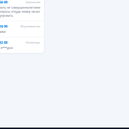
66-89
Хулиганство
азать не совершеннолетнюю
вопросы откуда номер начал
 угрожать.
18-99
Мошенничество
ники
82-88
Коллекторы
п***урок