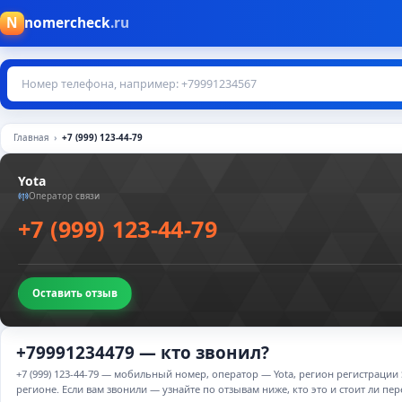
N
nomercheck
.ru
Главная
+7 (999) 123-44-79
Yota
Оператор связи
+7 (999) 123-44-79
Оставить отзыв
+79991234479 — кто звонил?
+7 (999) 123-44-79 — мобильный номер, оператор — Yota, регион регистраци
регионе. Если вам звонили — узнайте по отзывам ниже, кто это и стоит ли пер