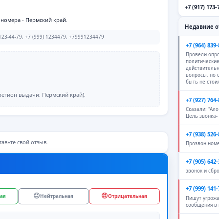
+7 (917) 173-
 номера - Пермский край.
Недавние 
23-44-79, +7 (999) 1234479, +79991234479
+7 (964) 839-
Провели опро
политические
действитель
вопросы, но
быть не стои
егион выдачи: Пермский край).
+7 (927) 764-
Сказали: "Ало
Цель звонка-
+7 (938) 526-
авьте свой отзыв.
Прозвон ном
+7 (905) 642-
звонок и сбр
+7 (999) 141-
😐
😠
ая
Нейтральная
Отрицательная
Пишут угрож
сообщения в