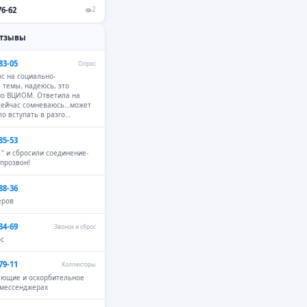
76-62
2
отзывы
83-05
Опрос
с на социально-
 темы, надеюсь, это
но ВЦИОМ. Ответила на
 сейчас сомневаюсь…может
ло вступать в разго…
85-53
 " и сбросили соединение-
 прозвон!
88-36
еров
34-69
Звонок и сброс
ос
79-11
Коллекторы
ающие и оскорбительное
 мессенджерах