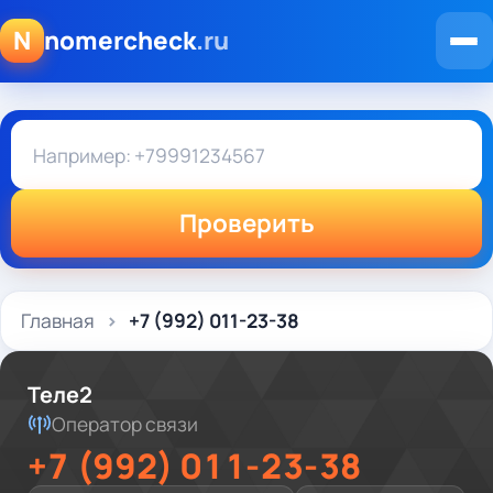
N
nomercheck
.ru
Проверить
Главная
+7 (992) 011-23-38
Теле2
Оператор связи
+7 (992) 011-23-38