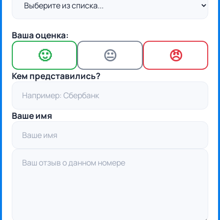
Ваша оценка:
🙂
😐
😠
Кем представились?
Ваше имя