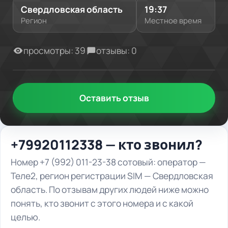
Свердловская область
19:37
Регион
Местное время
просмотры: 39
отзывы: 0
Оставить отзыв
+79920112338 — кто звонил?
Номер +7 (992) 011-23-38 сотовый: оператор —
Теле2, регион регистрации SIM — Свердловская
область. По отзывам других людей ниже можно
понять, кто звонит с этого номера и с какой
целью.