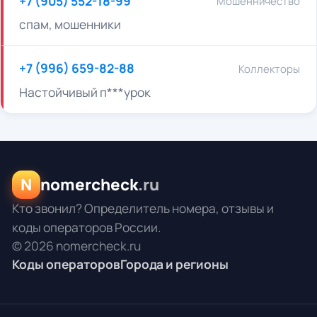
+7 (905) 552-18-99
Мошенничество
спам, мошенники
+7 (996) 659-82-88
Коллекторы
Настойчивый п***урок
N
nomercheck
.ru
Кто звонил? Определитель номера, отзывы и
коды операторов России.
© 2026 nomercheck.ru
Коды операторов
Города и регионы