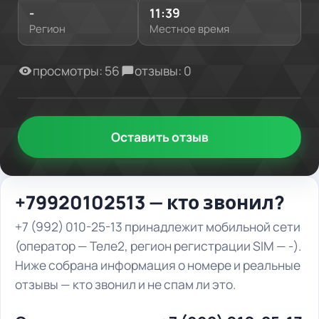
-
11:39
Регион
Местное время
просмотры: 56
отзывы: 0
Оставить отзыв
+79920102513 — кто звонил?
+7 (992) 010-25-13 принадлежит мобильной сети
(оператор — Теле2, регион регистрации SIM — -).
Ниже собрана информация о номере и реальные
отзывы — кто звонил и не спам ли это.