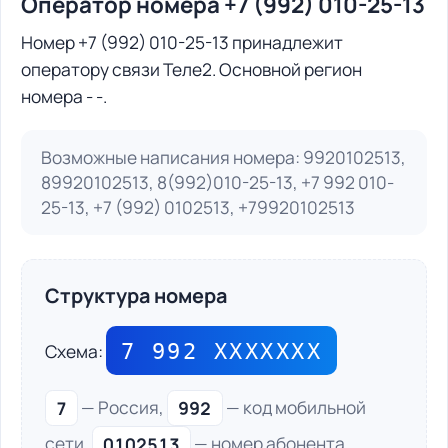
Оператор номера +7 (992) 010-25-13
Номер +7 (992) 010-25-13 принадлежит
оператору связи Теле2. Основной регион
номера - -.
Возможные написания номера: 9920102513,
89920102513, 8(992)010-25-13, +7 992 010-
25-13, +7 (992) 0102513, +79920102513
Структура номера
7 992 ХХХХХХХ
Схема:
7
— Россия,
992
— код мобильной
сети,
0102513
— номер абонента