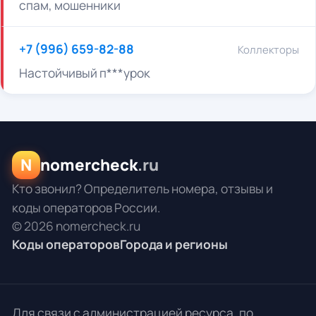
спам, мошенники
+7 (996) 659-82-88
Коллекторы
Настойчивый п***урок
N
nomercheck
.ru
Кто звонил? Определитель номера, отзывы и
коды операторов России.
© 2026 nomercheck.ru
Коды операторов
Города и регионы
Для связи с администрацией ресурса, по