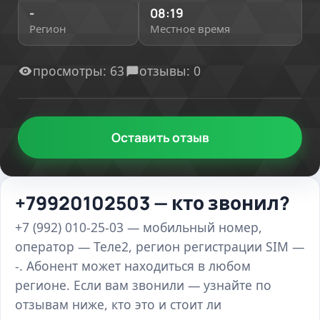
-
08:19
Регион
Местное время
просмотры: 63
отзывы: 0
Оставить отзыв
+79920102503 — кто звонил?
+7 (992) 010-25-03 — мобильный номер,
оператор — Теле2, регион регистрации SIM —
-. Абонент может находиться в любом
регионе. Если вам звонили — узнайте по
отзывам ниже, кто это и стоит ли