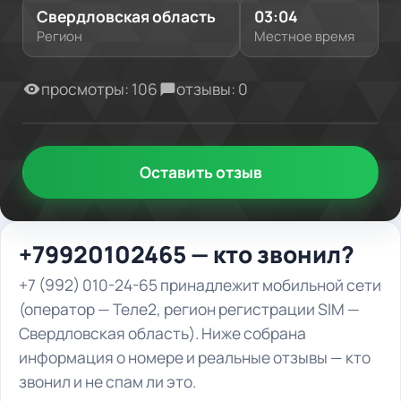
Свердловская область
03:04
Регион
Местное время
просмотры: 106
отзывы: 0
Оставить отзыв
+79920102465 — кто звонил?
+7 (992) 010-24-65 принадлежит мобильной сети
(оператор — Теле2, регион регистрации SIM —
Свердловская область). Ниже собрана
информация о номере и реальные отзывы — кто
звонил и не спам ли это.