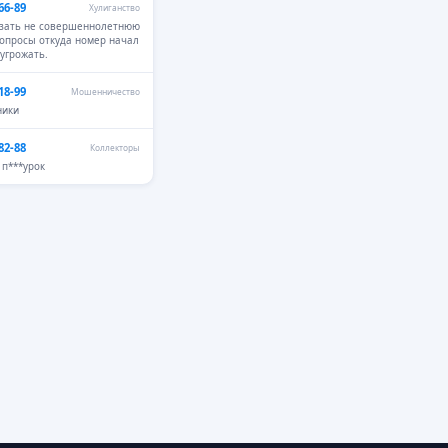
66-89
Хулиганство
азать не совершеннолетнюю
вопросы откуда номер начал
 угрожать.
18-99
Мошенничество
ники
82-88
Коллекторы
п***урок