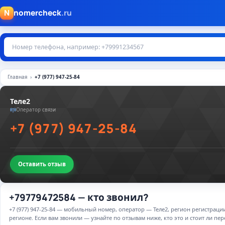
N
nomercheck
.ru
Главная
+7 (977) 947-25-84
Теле2
Оператор связи
+7 (977) 947-25-84
Оставить отзыв
+79779472584 — кто звонил?
+7 (977) 947-25-84 — мобильный номер, оператор — Теле2, регион регистрац
регионе. Если вам звонили — узнайте по отзывам ниже, кто это и стоит ли пер