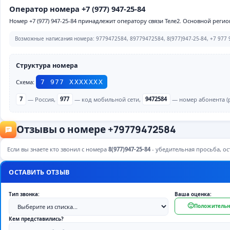
Оператор номера +7 (977) 947-25-84
Номер +7 (977) 947-25-84 принадлежит оператору связи Теле2. Основной регио
Возможные написания номера: 9779472584, 89779472584, 8(977)947-25-84, +7 977 9
Структура номера
Схема:
7 977 ХХХХХХХ
7
— Россия,
977
— код мобильной сети,
9472584
— номер абонента (р
Отзывы о номере +79779472584
Если вы знаете кто звонил с номера
8(977)947-25-84
- убедительная просьба, ост
ОСТАВИТЬ ОТЗЫВ
Тип звонка:
Ваша оценка:
🙂
Положительн
Кем представились?