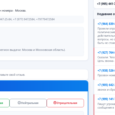
+7 (995) 441-
н номера - Москва.
Недавние 
47-25-84, +7 (977) 9472584, +79779472584
+7 (964) 839-
Провели опро
политические
действитель
вопросы, но
быть не стои
егион выдачи: Москва и Московская область).
+7 (927) 764-
Сказали: "Ало
Цель звонка-
+7 (938) 526-
авьте свой отзыв.
Прозвон ном
+7 (905) 642-
звонок и сбр
+7 (999) 141-
😐
😠
ая
Нейтральная
Отрицательная
Пишут угрож
сообщения в