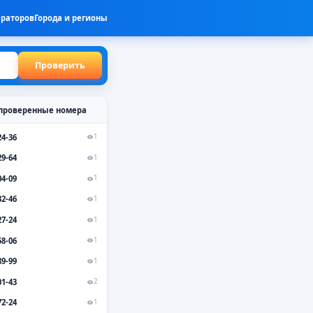
ераторов
Города и регионы
Проверить
проверенные номера
24-36
1
29-64
1
04-09
1
32-46
1
27-24
1
58-06
1
89-99
1
01-43
2
72-24
1