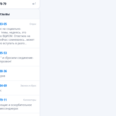
78-79
1
отзывы
83-05
Опрос
с на социально-
 темы, надеюсь, это
но ВЦИОМ. Ответила на
 сейчас сомневаюсь…может
ло вступать в разго…
85-53
 " и сбросили соединение-
 прозвон!
88-36
еров
34-69
Звонок и сброс
ос
79-11
Коллекторы
ающие и оскорбительное
 мессенджерах