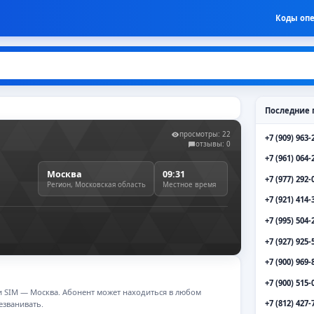
Коды оп
Последние 
просмотры: 22
+7 (909) 963-
отзывы: 0
+7 (961) 064-
Москва
09:31
+7 (977) 292-
Регион, Московская область
Местное время
+7 (921) 414-
+7 (995) 504-
+7 (927) 925-
+7 (900) 969-
+7 (900) 515-
ии SIM — Москва. Абонент может находиться в любом
+7 (812) 427-
езванивать.