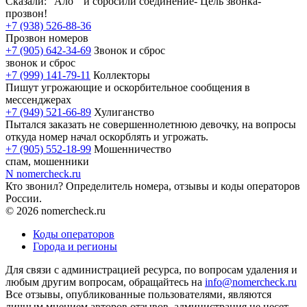
Сказали: "Ало " и сбросили соединение- Цель звонка-
прозвон!
+7 (938) 526-88-36
Прозвон номеров
+7 (905) 642-34-69
Звонок и сброс
звонок и сброс
+7 (999) 141-79-11
Коллекторы
Пишут угрожающие и оскорбительное сообщения в
мессенджерах
+7 (949) 521-66-89
Хулиганство
Пытался заказать не совершеннолетнюю девочку, на вопросы
откуда номер начал оскорблять и угрожать.
+7 (905) 552-18-99
Мошенничество
спам, мошенники
N
nomercheck
.ru
Кто звонил? Определитель номера, отзывы и коды операторов
России.
© 2026 nomercheck.ru
Коды операторов
Города и регионы
Для связи с администрацией ресурса, по вопросам удаления и
любым другим вопросам, обращайтесь на
info@nomercheck.ru
Все отзывы, опубликованные пользователями, являются
личным мнением авторов отзывов, администрация не несет