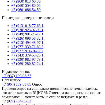
+7 (960) 013-60-36
+7 (960) 554-80-06
+7 (960) 086-54-50
Последние проверенные номера
+7 (913) 018-77-68
1
+7 (930) 923-97-93
1
+7 (949) 991-25-17
1
+7 (926) 098-58-32
1
+7 (915) 494-48-97
1
+7 (977) 339-71-83
3
+7 (977) 911-01-02
1
+7 (343) 379-53-20
1
+7 (930) 982-97-78
1
+7 (969) 280-82-24
1
Недавние отзывы
+7 (937) 109-93-57
Негативное
+7 (964) 839-83-05
Опрос
Провели опрос на социально-политические темы, надеюсь,
это действительно ВЦИОМ. Ответила на вопросы, но сейчас
сомневаюсь…может быть не стоило вступать в разго…
+7 (927) 764-85-53