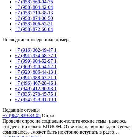
+7 (958) 560-04-75
+7 (958) 804-42-04
+7 (958) 710-38-13
+7 (958) 874-06-50
+7 (958) 606-52-21
+7 (958) 872-60-84
Последние проверенные номера
+7 (916) 362-49-47
1
+7 (991) 974-68-77
1
+7 (999) 904-52-97
1
+7 (969) 350-54-52
1
+7 (920) 886-44-13
1
+7 (991) 988-63-21
1
+7 (496) 467-28-46
1
+7 (949) 412-90-98
1
+7 (835) 278-45-75
1
+7 (924) 329-91-19
1
Недавние отзывы
+7 (964) 839-83-05
Опрос
Провели опрос на социально-политические темы, надеюсь,
это действительно ВЦИОМ. Ответила на вопросы, но сейчас
сомневаюсь…может быть не стоило вступать в разго…