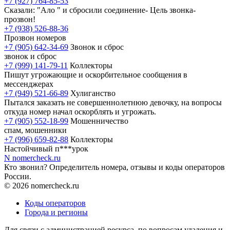
+7 (927) 764-85-53
Сказали: "Ало " и сбросили соединение- Цель звонка-
прозвон!
+7 (938) 526-88-36
Прозвон номеров
+7 (905) 642-34-69
Звонок и сброс
звонок и сброс
+7 (999) 141-79-11
Коллекторы
Пишут угрожающие и оскорбительное сообщения в
мессенджерах
+7 (949) 521-66-89
Хулиганство
Пытался заказать не совершеннолетнюю девочку, на вопросы
откуда номер начал оскорблять и угрожать.
+7 (905) 552-18-99
Мошенничество
спам, мошенники
+7 (996) 659-82-88
Коллекторы
Настойчивый п***урок
N
nomercheck
.ru
Кто звонил? Определитель номера, отзывы и коды операторов
России.
© 2026 nomercheck.ru
Коды операторов
Города и регионы
Для связи с администрацией ресурса, по вопросам удаления и