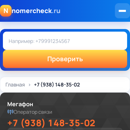
N
nomercheck
.ru
Проверить
Главная
+7 (938) 148-35-02
Мегафон
Оператор связи
+7 (938) 148-35-02