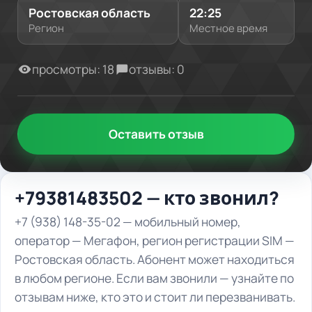
Ростовская область
22:25
Регион
Местное время
просмотры: 18
отзывы: 0
Оставить отзыв
+79381483502 — кто звонил?
+7 (938) 148-35-02 — мобильный номер,
оператор — Мегафон, регион регистрации SIM —
Ростовская область. Абонент может находиться
в любом регионе. Если вам звонили — узнайте по
отзывам ниже, кто это и стоит ли перезванивать.