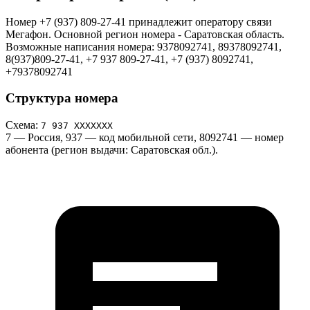
Номер +7 (937) 809-27-41 принадлежит оператору связи
Мегафон. Основной регион номера - Саратовская область.
Возможные написания номера: 9378092741, 89378092741,
8(937)809-27-41, +7 937 809-27-41, +7 (937) 8092741,
+79378092741
Структура номера
Схема:
7 937 ХХХХХХХ
7
— Россия,
937
— код мобильной сети,
8092741
— номер
абонента (регион выдачи: Саратовская обл.).