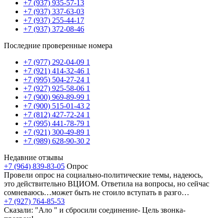
+7 (937) 935-57-13
+7 (937) 337-63-03
+7 (937) 255-44-17
+7 (937) 372-08-46
Последние проверенные номера
+7 (977) 292-04-09
1
+7 (921) 414-32-46
1
+7 (995) 504-27-24
1
+7 (927) 925-58-06
1
+7 (900) 969-89-99
1
+7 (900) 515-01-43
2
+7 (812) 427-72-24
1
+7 (995) 441-78-79
1
+7 (921) 300-49-89
1
+7 (989) 628-90-30
2
Недавние отзывы
+7 (964) 839-83-05
Опрос
Провели опрос на социально-политические темы, надеюсь,
это действительно ВЦИОМ. Ответила на вопросы, но сейчас
сомневаюсь…может быть не стоило вступать в разго…
+7 (927) 764-85-53
Сказали: "Ало " и сбросили соединение- Цель звонка-