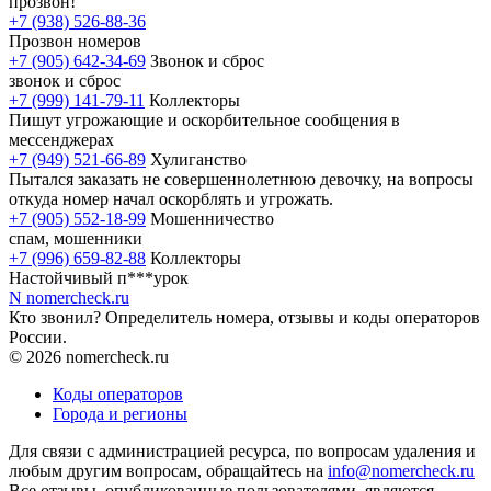
прозвон!
+7 (938) 526-88-36
Прозвон номеров
+7 (905) 642-34-69
Звонок и сброс
звонок и сброс
+7 (999) 141-79-11
Коллекторы
Пишут угрожающие и оскорбительное сообщения в
мессенджерах
+7 (949) 521-66-89
Хулиганство
Пытался заказать не совершеннолетнюю девочку, на вопросы
откуда номер начал оскорблять и угрожать.
+7 (905) 552-18-99
Мошенничество
спам, мошенники
+7 (996) 659-82-88
Коллекторы
Настойчивый п***урок
N
nomercheck
.ru
Кто звонил? Определитель номера, отзывы и коды операторов
России.
© 2026 nomercheck.ru
Коды операторов
Города и регионы
Для связи с администрацией ресурса, по вопросам удаления и
любым другим вопросам, обращайтесь на
info@nomercheck.ru
Все отзывы, опубликованные пользователями, являются