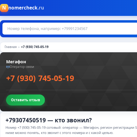
N
nomercheck
.ru
Главная
+7 (930) 745-05-19
Мегафон
Оператор связи
+7 (930) 745-05-19
Оставить отзыв
+79307450519 — кто звонил?
Номер +7 (930) 745-05-19 сотовый: оператор — Мегафон, регион регистрации
ниже можно понять, кто звонит с этого номера и с какой целью.