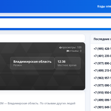
Коды оп
Последние 
просмотры: 100
+7 (995) 428-
отзывы: 0
+7 (401) 235-
Владимирская область
12:36
+7 (977) 890-
Регион
Местное время
+7 (499) 215-
+7 (963) 957-
+7 (977) 090-
+7 (910) 950-
+7 (499) 099-
 SIM — Владимирская область. По отзывам других людей
+7 (901) 849-