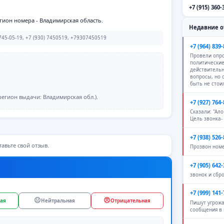
+7 (915) 360-
гион номера - Владимирская область.
Недавние 
45-05-19, +7 (930) 7450519, +79307450519
+7 (964) 839-
Провели опро
политические
действитель
вопросы, но
быть не стои
егион выдачи: Владимирская обл.).
+7 (927) 764-
Сказали: "Ало
Цель звонка-
+7 (938) 526-
авьте свой отзыв.
Прозвон ном
+7 (905) 642-
звонок и сбр
+7 (999) 141-
😐
😠
ая
Нейтральная
Отрицательная
Пишут угрож
сообщения в