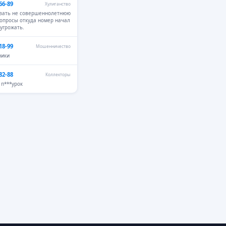
66-89
Хулиганство
азать не совершеннолетнюю
вопросы откуда номер начал
 угрожать.
18-99
Мошенничество
ники
82-88
Коллекторы
п***урок