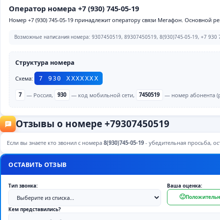
Оператор номера +7 (930) 745-05-19
Номер +7 (930) 745-05-19 принадлежит оператору связи Мегафон. Основной ре
Возможные написания номера: 9307450519, 89307450519, 8(930)745-05-19, +7 930 7
Структура номера
Схема:
7 930 ХХХХХХХ
7
— Россия,
930
— код мобильной сети,
7450519
— номер абонента (р
Отзывы о номере +79307450519
Если вы знаете кто звонил с номера
8(930)745-05-19
- убедительная просьба, ост
ОСТАВИТЬ ОТЗЫВ
Тип звонка:
Ваша оценка:
🙂
Положительн
Кем представились?