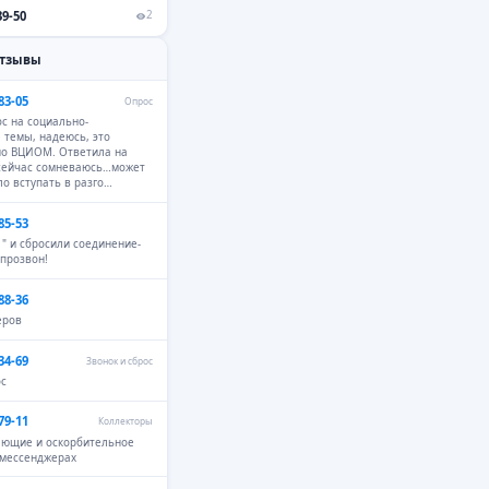
39-50
2
отзывы
83-05
Опрос
с на социально-
 темы, надеюсь, это
но ВЦИОМ. Ответила на
 сейчас сомневаюсь…может
ло вступать в разго…
85-53
 " и сбросили соединение-
 прозвон!
88-36
еров
34-69
Звонок и сброс
ос
79-11
Коллекторы
ающие и оскорбительное
 мессенджерах