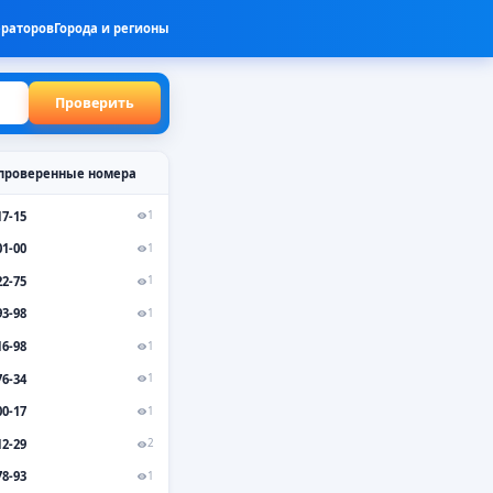
ераторов
Города и регионы
Проверить
проверенные номера
17-15
1
01-00
1
22-75
1
93-98
1
16-98
1
76-34
1
00-17
1
12-29
2
78-93
1