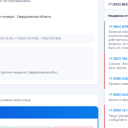
ит ли перезванивать.
+7 (952) 86
Недавние о
н номера - Свердловская область.
+7 (964) 83
Провели опро
политические
55-16-00, +7 (922) 1551600, +79221551600
действитель
вопросы, но
быть не стои
+7 (927) 76
Сказали: "Ало
Цель звонка-
(регион выдачи: Свердловская обл.).
+7 (938) 52
Прозвон ном
+7 (905) 64
ставьте свой отзыв.
звонок и сбр
+7 (999) 141
Пишут угрож
сообщения в