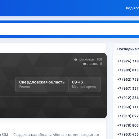
Коды о
Последние 
просмотры: 108
+7 (924) 31
отзывы: 0
+7 (999) 81
+7 (952) 75
Свердловская область
09:43
Регион
Местное время
+7 (967) 33
+7 (912) 28
+7 (960) 11
+7 (919) 02
+7 (978) 80
+7 (953) 43
ии SIM — Свердловская область. Абонент может находиться