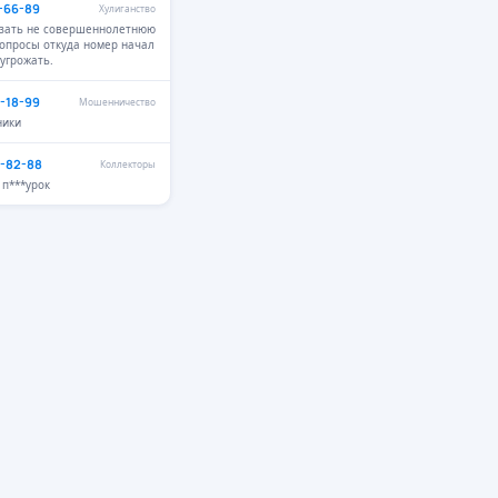
1-66-89
Хулиганство
азать не совершеннолетнюю
вопросы откуда номер начал
 угрожать.
2-18-99
Мошенничество
ники
9-82-88
Коллекторы
п***урок