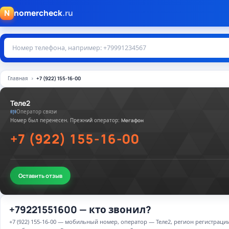
N
nomercheck
.ru
Главная
+7 (922) 155-16-00
Теле2
Оператор связи
Номер был перенесен. Прежний оператор:
Мегафон
+7 (922) 155-16-00
Оставить отзыв
+79221551600 — кто звонил?
+7 (922) 155-16-00 — мобильный номер, оператор — Теле2, регион регистрац