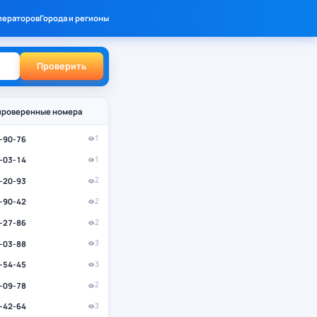
ператоров
Города и регионы
Проверить
проверенные номера
9-90-76
1
5-03-14
1
8-20-93
2
7-90-42
2
4-27-86
2
1-03-88
3
7-54-45
3
3-09-78
2
5-42-64
3