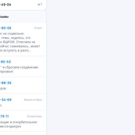
2-49-04
3
тзывы
9-83-05
Опрос
с на социально-
 темы, надеюсь, это
но ВЦИОМ. Ответила на
 сейчас сомневаюсь…может
ло вступать в разго…
4-85-53
 " и сбросили соединение-
 прозвон!
6-88-36
еров
2-34-69
Звонок и сброс
ос
-79-11
Коллекторы
ающие и оскорбительное
 мессенджерах