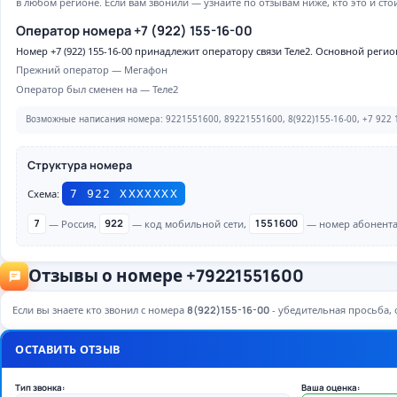
в любом регионе. Если вам звонили — узнайте по отзывам ниже, кто это и сто
Оператор номера +7 (922) 155-16-00
Номер +7 (922) 155-16-00 принадлежит оператору связи Теле2. Основной регио
Прежний оператор — Мегафон
Оператор был сменен на — Теле2
Возможные написания номера: 9221551600, 89221551600, 8(922)155-16-00, +7 922 1
Структура номера
Схема:
7 922 ХХХХХХХ
7
— Россия,
922
— код мобильной сети,
1551600
— номер абонента 
Отзывы о номере +79221551600
Если вы знаете кто звонил с номера
8(922)155-16-00
- убедительная просьба, о
ОСТАВИТЬ ОТЗЫВ
Тип звонка:
Ваша оценка: