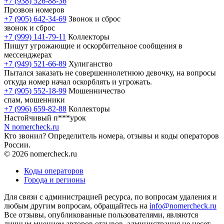
+7 (938) 526-88-36
Прозвон номеров
+7 (905) 642-34-69
Звонок и сброс
звонок и сброс
+7 (999) 141-79-11
Коллекторы
Пишут угрожающие и оскорбительное сообщения в
мессенджерах
+7 (949) 521-66-89
Хулиганство
Пытался заказать не совершеннолетнюю девочку, на вопросы
откуда номер начал оскорблять и угрожать.
+7 (905) 552-18-99
Мошенничество
спам, мошенники
+7 (996) 659-82-88
Коллекторы
Настойчивый п***урок
N
nomercheck
.ru
Кто звонил? Определитель номера, отзывы и коды операторов
России.
© 2026 nomercheck.ru
Коды операторов
Города и регионы
Для связи с администрацией ресурса, по вопросам удаления и
любым другим вопросам, обращайтесь на
info@nomercheck.ru
Все отзывы, опубликованные пользователями, являются
личным мнением авторов отзывов, администрация не несет