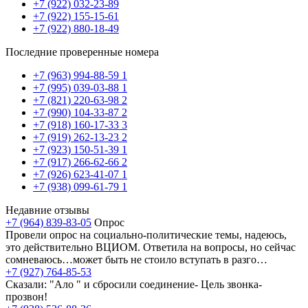
+7 (922) 032-23-89
+7 (922) 155-15-61
+7 (922) 880-18-49
Последние проверенные номера
+7 (963) 994-88-59
1
+7 (995) 039-03-88
1
+7 (821) 220-63-98
2
+7 (990) 104-33-87
2
+7 (918) 160-17-33
3
+7 (919) 262-13-23
2
+7 (923) 150-51-39
1
+7 (917) 266-62-66
2
+7 (926) 623-41-07
1
+7 (938) 099-61-79
1
Недавние отзывы
+7 (964) 839-83-05
Опрос
Провели опрос на социально-политические темы, надеюсь,
это действительно ВЦИОМ. Ответила на вопросы, но сейчас
сомневаюсь…может быть не стоило вступать в разго…
+7 (927) 764-85-53
Сказали: "Ало " и сбросили соединение- Цель звонка-
прозвон!