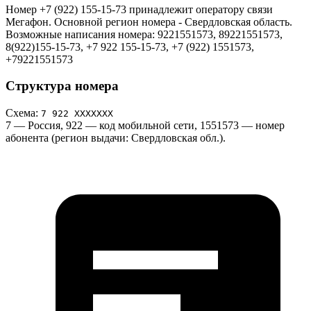
Номер +7 (922) 155-15-73 принадлежит оператору связи
Мегафон. Основной регион номера - Свердловская область.
Возможные написания номера: 9221551573, 89221551573,
8(922)155-15-73, +7 922 155-15-73, +7 (922) 1551573,
+79221551573
Структура номера
Схема:
7 922 ХХХХХХХ
7
— Россия,
922
— код мобильной сети,
1551573
— номер
абонента (регион выдачи: Свердловская обл.).