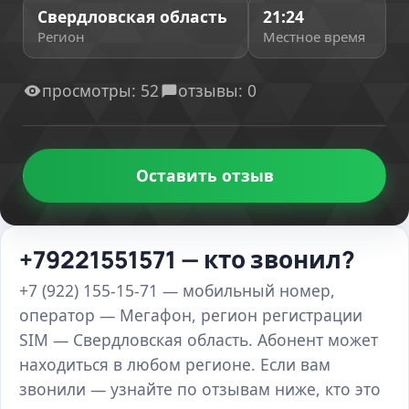
Свердловская область
21:24
Регион
Местное время
просмотры: 52
отзывы: 0
Оставить отзыв
+79221551571 — кто звонил?
+7 (922) 155-15-71 — мобильный номер,
оператор — Мегафон, регион регистрации
SIM — Свердловская область. Абонент может
находиться в любом регионе. Если вам
звонили — узнайте по отзывам ниже, кто это