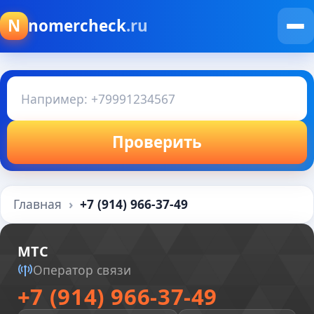
N
nomercheck
.ru
Проверить
Главная
+7 (914) 966-37-49
МТС
Оператор связи
+7 (914) 966-37-49