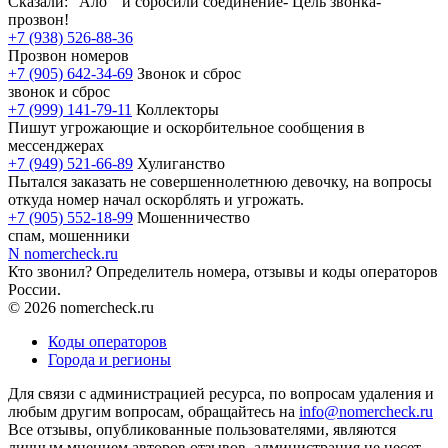
Сказали: "Ало " и сбросили соединение- Цель звонка-
прозвон!
+7 (938) 526-88-36
Прозвон номеров
+7 (905) 642-34-69
Звонок и сброс
звонок и сброс
+7 (999) 141-79-11
Коллекторы
Пишут угрожающие и оскорбительное сообщения в
мессенджерах
+7 (949) 521-66-89
Хулиганство
Пытался заказать не совершеннолетнюю девочку, на вопросы
откуда номер начал оскорблять и угрожать.
+7 (905) 552-18-99
Мошенничество
спам, мошенники
N
nomercheck
.ru
Кто звонил? Определитель номера, отзывы и коды операторов
России.
© 2026 nomercheck.ru
Коды операторов
Города и регионы
Для связи с администрацией ресурса, по вопросам удаления и
любым другим вопросам, обращайтесь на
info@nomercheck.ru
Все отзывы, опубликованные пользователями, являются
личным мнением авторов отзывов, администрация не несет