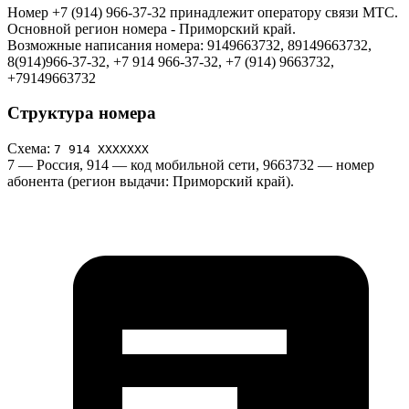
Номер +7 (914) 966-37-32 принадлежит оператору связи МТС.
Основной регион номера - Приморский край.
Возможные написания номера: 9149663732, 89149663732,
8(914)966-37-32, +7 914 966-37-32, +7 (914) 9663732,
+79149663732
Структура номера
Схема:
7 914 ХХХХХХХ
7
— Россия,
914
— код мобильной сети,
9663732
— номер
абонента (регион выдачи: Приморский край).