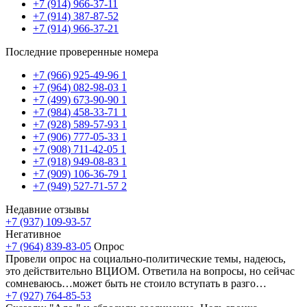
+7 (914) 966-37-11
+7 (914) 387-87-52
+7 (914) 966-37-21
Последние проверенные номера
+7 (966) 925-49-96
1
+7 (964) 082-98-03
1
+7 (499) 673-90-90
1
+7 (984) 458-33-71
1
+7 (928) 589-57-93
1
+7 (906) 777-05-33
1
+7 (908) 711-42-05
1
+7 (918) 949-08-83
1
+7 (909) 106-36-79
1
+7 (949) 527-71-57
2
Недавние отзывы
+7 (937) 109-93-57
Негативное
+7 (964) 839-83-05
Опрос
Провели опрос на социально-политические темы, надеюсь,
это действительно ВЦИОМ. Ответила на вопросы, но сейчас
сомневаюсь…может быть не стоило вступать в разго…
+7 (927) 764-85-53