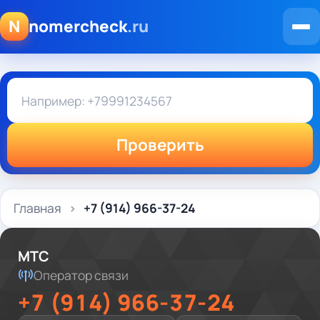
N
nomercheck
.ru
Проверить
Главная
+7 (914) 966-37-24
МТС
Оператор связи
+7 (914) 966-37-24