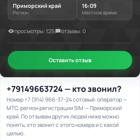
Приморский край
16:09
Регион
Местное время
просмотры: 125
отзывы: 0
Оставить отзыв
+79149663724 — кто звонил?
Номер +7 (914) 966-37-24 сотовый: оператор —
МТС, регион регистрации SIM — Приморский
край. По отзывам других людей ниже можно
понять, кто звонит с этого номера и с какой
целью.