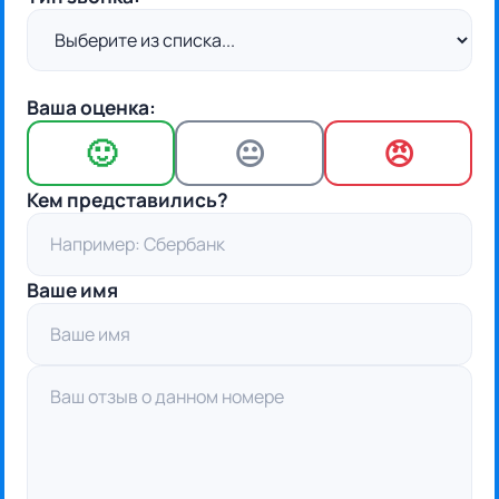
Ваша оценка:
🙂
😐
😠
Кем представились?
Ваше имя