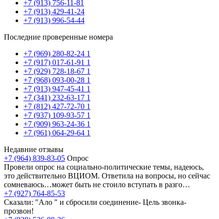
+7 (913) 756-11-81
+7 (913) 429-41-24
+7 (913) 996-54-44
Последние проверенные номера
+7 (969) 280-82-24
1
+7 (917) 017-61-91
1
+7 (929) 728-18-67
1
+7 (968) 093-00-28
1
+7 (913) 947-45-41
1
+7 (341) 232-63-17
1
+7 (812) 427-72-70
1
+7 (937) 109-93-57
1
+7 (909) 963-24-36
1
+7 (961) 064-29-64
1
Недавние отзывы
+7 (964) 839-83-05
Опрос
Провели опрос на социально-политические темы, надеюсь,
это действительно ВЦИОМ. Ответила на вопросы, но сейчас
сомневаюсь…может быть не стоило вступать в разго…
+7 (927) 764-85-53
Сказали: "Ало " и сбросили соединение- Цель звонка-
прозвон!