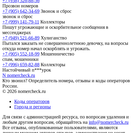
+7 (938) 526-88-36
Прозвон номеров
+7 (905) 642-34-69
Звонок и сброс
звонок и сброс
+7 (999) 141-79-11
Коллекторы
Пишут угрожающие и оскорбительное сообщения в
мессенджерах
+7 (949) 521-66-89
Хулиганство
Пытался заказать не совершеннолетнюю девочку, на вопросы
откуда номер начал оскорблять и угрожать.
+7 (905) 552-18-99
Мошенничество
спам, мошенники
+7 (996) 659-82-88
Коллекторы
Настойчивый п***урок
N
nomercheck
.ru
Кто звонил? Определитель номера, отзывы и коды операторов
России.
© 2026 nomercheck.ru
Коды операторов
Города и регионы
Для связи с администрацией ресурса, по вопросам удаления и
любым другим вопросам, обращайтесь на
info@nomercheck.ru
Все отзывы, опубликованные пользователями, являются
личным мнением авторов отзывов, администрация не несет