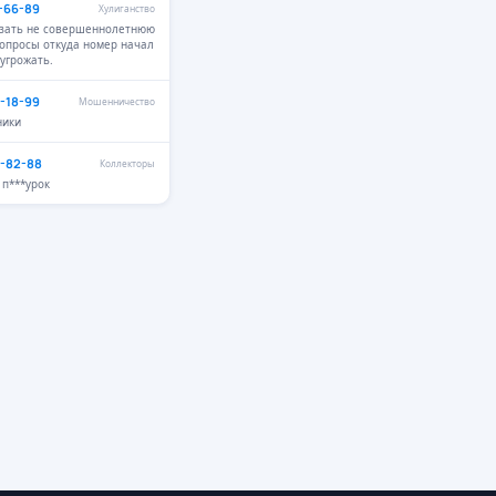
1-66-89
Хулиганство
азать не совершеннолетнюю
вопросы откуда номер начал
 угрожать.
2-18-99
Мошенничество
ники
9-82-88
Коллекторы
п***урок