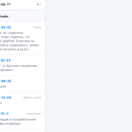
6-66-71
1
тзывы
9-83-05
Опрос
с на социально-
 темы, надеюсь, это
но ВЦИОМ. Ответила на
 сейчас сомневаюсь…может
ло вступать в разго…
4-85-53
 " и сбросили соединение-
 прозвон!
6-88-36
еров
2-34-69
Звонок и сброс
ос
-79-11
Коллекторы
ающие и оскорбительное
 мессенджерах