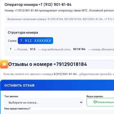
Оператор номера +7 (912) 901-81-84
Номер +7 (912) 901-81-84 принадлежит оператору связи МТС. Основной реги
Возможные написания номера: 9129018184, 89129018184, 8(912)901-81-84, +7 912 9
Структура номера
Схема:
7 912 ХХХХХХХ
7
— Россия,
912
— код мобильной сети,
9018184
— номер абонента 
Отзывы о номере +79129018184
Если вы знаете кто звонил с номера
8(912)901-81-84
- убедительная просьба, о
ОСТАВИТЬ ОТЗЫВ
Тип звонка:
Ваша оценка:
🙂
Положительн
Кем представились?