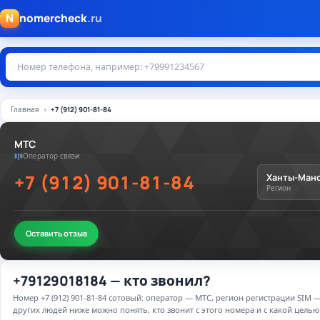
N
nomercheck
.ru
Главная
+7 (912) 901-81-84
МТС
Оператор связи
+7 (912) 901-81-84
Ханты-Манс
Регион
Оставить отзыв
+79129018184 — кто звонил?
Номер +7 (912) 901-81-84 сотовый: оператор — МТС, регион регистрации SI
других людей ниже можно понять, кто звонит с этого номера и с какой целью