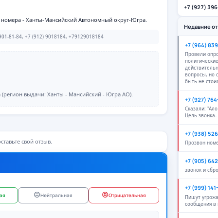
+7 (927) 39
он номера - Ханты-Мансийский Автономный округ-Югра.
Недавние о
01-81-84, +7 (912) 9018184, +79129018184
+7 (964) 83
Провели опро
политические
действитель
вопросы, но
быть не стои
(регион выдачи: Ханты - Мансийский - Югра АО).
+7 (927) 76
Сказали: "Ало
Цель звонка-
+7 (938) 52
ставьте свой отзыв.
Прозвон ном
+7 (905) 64
звонок и сбр
+7 (999) 141
😐
😠
ая
Нейтральная
Отрицательная
Пишут угрож
сообщения в