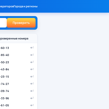
ператоров
Города и регионы
Проверить
проверенные номера
5-60-13
1
6-85-40
1
5-50-23
1
4-43-84
1
9-23-15
1
1-74-27
1
5-09-74
1
0-33-96
1
6-61-05
1