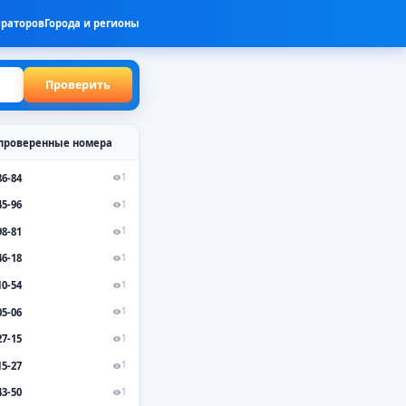
ераторов
Города и регионы
Проверить
проверенные номера
86-84
1
45-96
1
98-81
1
46-18
1
10-54
1
05-06
1
27-15
1
15-27
1
43-50
1