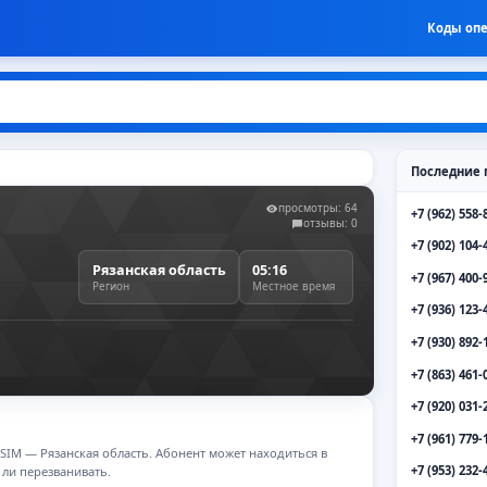
Коды оп
Последние 
просмотры: 64
+7 (962) 558-
отзывы: 0
+7 (902) 104-
Рязанская область
05:16
+7 (967) 400-
Регион
Местное время
+7 (936) 123-
+7 (930) 892-
+7 (863) 461-
+7 (920) 031-
+7 (961) 779-
 SIM — Рязанская область. Абонент может находиться в
+7 (953) 232-
 ли перезванивать.