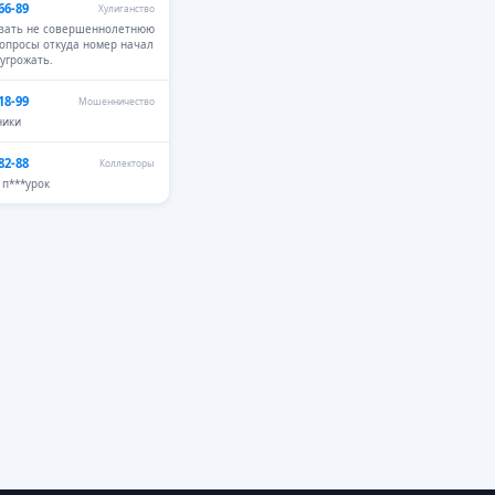
66-89
Хулиганство
азать не совершеннолетнюю
вопросы откуда номер начал
 угрожать.
18-99
Мошенничество
ники
82-88
Коллекторы
п***урок