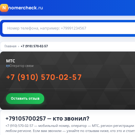
N
nomercheck
.ru
Главная
+7 (910) 570-02-57
МТС
Оператор связи
+7 (910) 570-02-57
Оставить отзыв
+79105700257 — кто звонил?
+7 (910) 570-02-57 — мобильный номер, оператор — МТС, регион регистрации
любом регионе. Если вам звонили — узнайте по отзывам ниже, кто это и стоит