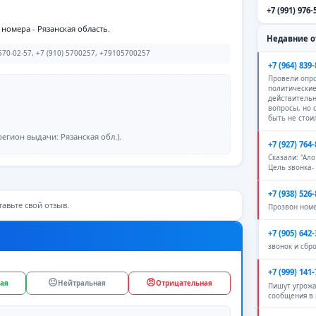
+7 (991) 976-
номера - Рязанская область.
Недавние 
70-02-57, +7 (910) 5700257, +79105700257
+7 (964) 839-
Провели опро
политические
действитель
вопросы, но
быть не стои
егион выдачи: Рязанская обл.).
+7 (927) 764-
Сказали: "Ало
Цель звонка-
+7 (938) 526-
авьте свой отзыв.
Прозвон ном
+7 (905) 642-
звонок и сбр
+7 (999) 141-
😐
😠
ая
Нейтральная
Отрицательная
Пишут угрож
сообщения в