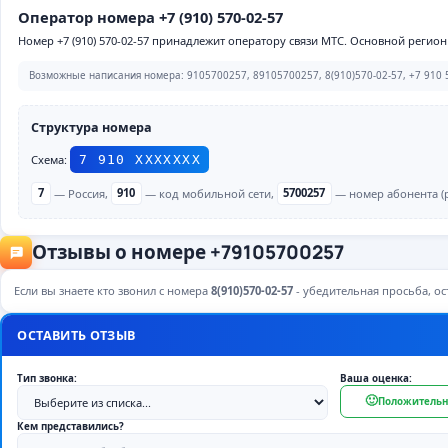
Оператор номера +7 (910) 570-02-57
Номер +7 (910) 570-02-57 принадлежит оператору связи МТС. Основной регион 
Возможные написания номера: 9105700257, 89105700257, 8(910)570-02-57, +7 910 5
Структура номера
Схема:
7 910 ХХХХХХХ
7
— Россия,
910
— код мобильной сети,
5700257
— номер абонента (р
Отзывы о номере +79105700257
Если вы знаете кто звонил с номера
8(910)570-02-57
- убедительная просьба, ост
ОСТАВИТЬ ОТЗЫВ
Тип звонка:
Ваша оценка:
🙂
Положительн
Кем представились?