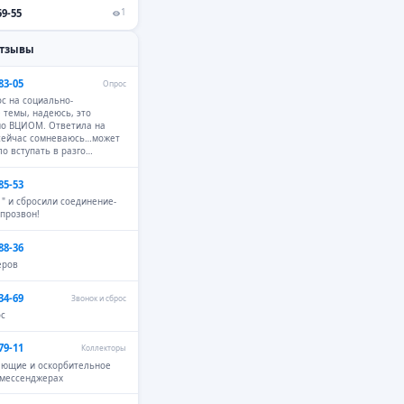
59-55
1
отзывы
83-05
Опрос
с на социально-
 темы, надеюсь, это
но ВЦИОМ. Ответила на
 сейчас сомневаюсь…может
ло вступать в разго…
85-53
 " и сбросили соединение-
 прозвон!
88-36
еров
34-69
Звонок и сброс
ос
79-11
Коллекторы
ающие и оскорбительное
 мессенджерах