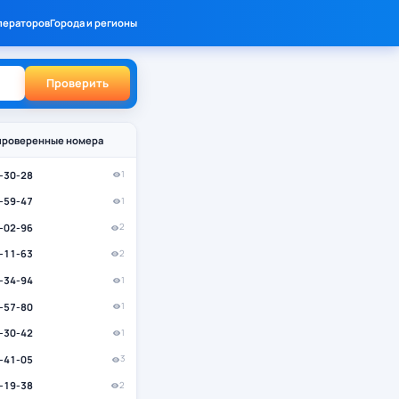
ператоров
Города и регионы
Проверить
проверенные номера
3-30-28
1
1-59-47
1
6-02-96
2
3-11-63
2
2-34-94
1
6-57-80
1
7-30-42
1
3-41-05
3
9-19-38
2