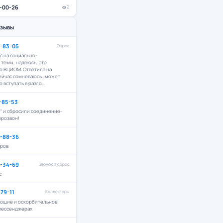
4-00-26
2
тзывы
9-83-05
Опрос
с на социально-
темы, надеюсь, это
о ВЦИОМ. Ответила на
сейчас сомневаюсь…может
о вступать в разго…
4-85-53
 " и сбросили соединение-
прозвон!
6-88-36
ров
2-34-69
Звонок и сброс
с
-79-11
Коллекторы
ющие и оскорбительное
мессенджерах