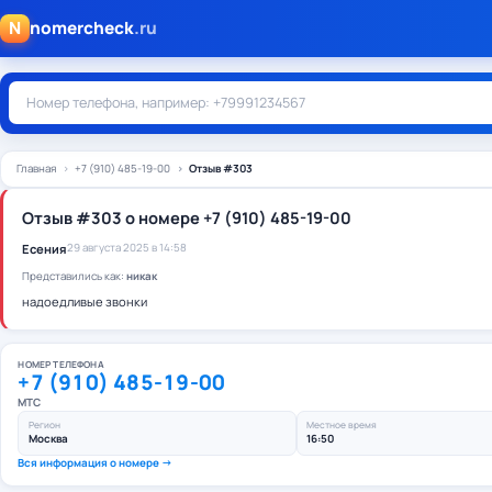
N
nomercheck
.ru
Главная
+7 (910) 485-19-00
Отзыв #303
Отзыв #303 о номере +7 (910) 485-19-00
Есения
29 августа 2025 в 14:58
Представились как:
никак
надоедливые звонки
НОМЕР ТЕЛЕФОНА
+7 (910) 485-19-00
МТС
Регион
Местное время
Москва
16:50
Вся информация о номере →