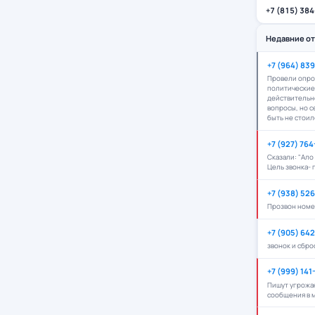
+7 (815) 38
Недавние о
+7 (964) 83
Провели опро
политические 
действительн
вопросы, но 
быть не стоил
+7 (927) 76
Сказали: "Ало
Цель звонка- 
+7 (938) 52
Прозвон номе
+7 (905) 64
звонок и сбро
+7 (999) 141
Пишут угрожа
сообщения в 