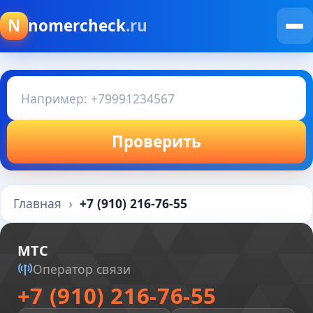
N
nomercheck
.ru
Проверить
Главная
+7 (910) 216-76-55
МТС
Оператор связи
+7 (910) 216-76-55