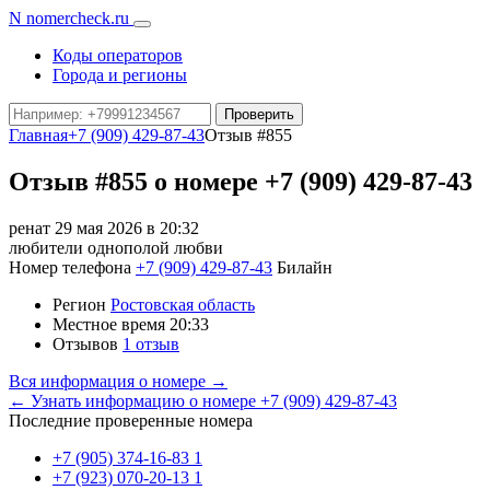
N
nomercheck
.ru
Коды операторов
Города и регионы
Проверить
Главная
+7 (909) 429-87-43
Отзыв #855
Отзыв #855 о номере +7 (909) 429-87-43
ренат
29 мая 2026 в 20:32
любители однополой любви
Номер телефона
+7 (909) 429-87-43
Билайн
Регион
Ростовская область
Местное время
20:33
Отзывов
1 отзыв
Вся информация о номере →
← Узнать информацию о номере +7 (909) 429-87-43
Последние проверенные номера
+7 (905) 374-16-83
1
+7 (923) 070-20-13
1