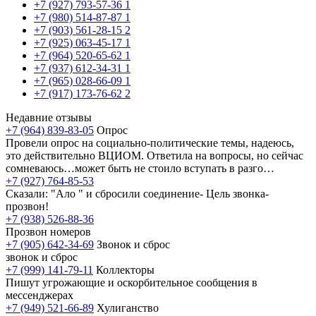
+7 (927) 793-57-36
1
+7 (980) 514-87-87
1
+7 (903) 561-28-15
2
+7 (925) 063-45-17
1
+7 (964) 520-65-62
1
+7 (937) 612-34-31
1
+7 (965) 028-66-09
1
+7 (917) 173-76-62
2
Недавние отзывы
+7 (964) 839-83-05
Опрос
Провели опрос на социально-политические темы, надеюсь,
это действительно ВЦИОМ. Ответила на вопросы, но сейчас
сомневаюсь…может быть не стоило вступать в разго…
+7 (927) 764-85-53
Сказали: "Ало " и сбросили соединение- Цель звонка-
прозвон!
+7 (938) 526-88-36
Прозвон номеров
+7 (905) 642-34-69
Звонок и сброс
звонок и сброс
+7 (999) 141-79-11
Коллекторы
Пишут угрожающие и оскорбительное сообщения в
мессенджерах
+7 (949) 521-66-89
Хулиганство