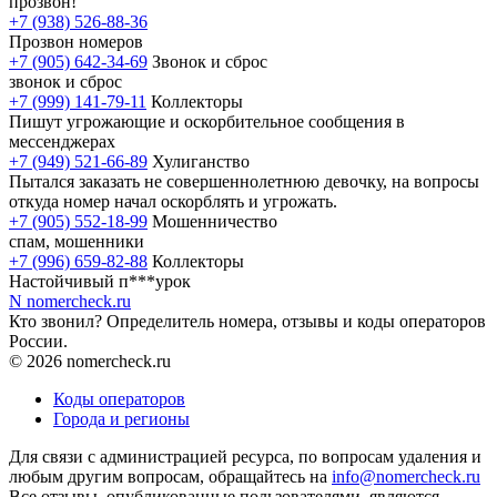
прозвон!
+7 (938) 526-88-36
Прозвон номеров
+7 (905) 642-34-69
Звонок и сброс
звонок и сброс
+7 (999) 141-79-11
Коллекторы
Пишут угрожающие и оскорбительное сообщения в
мессенджерах
+7 (949) 521-66-89
Хулиганство
Пытался заказать не совершеннолетнюю девочку, на вопросы
откуда номер начал оскорблять и угрожать.
+7 (905) 552-18-99
Мошенничество
спам, мошенники
+7 (996) 659-82-88
Коллекторы
Настойчивый п***урок
N
nomercheck
.ru
Кто звонил? Определитель номера, отзывы и коды операторов
России.
© 2026 nomercheck.ru
Коды операторов
Города и регионы
Для связи с администрацией ресурса, по вопросам удаления и
любым другим вопросам, обращайтесь на
info@nomercheck.ru
Все отзывы, опубликованные пользователями, являются