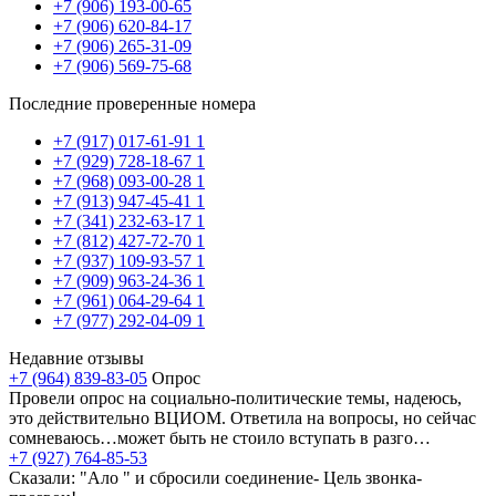
+7 (906) 193-00-65
+7 (906) 620-84-17
+7 (906) 265-31-09
+7 (906) 569-75-68
Последние проверенные номера
+7 (917) 017-61-91
1
+7 (929) 728-18-67
1
+7 (968) 093-00-28
1
+7 (913) 947-45-41
1
+7 (341) 232-63-17
1
+7 (812) 427-72-70
1
+7 (937) 109-93-57
1
+7 (909) 963-24-36
1
+7 (961) 064-29-64
1
+7 (977) 292-04-09
1
Недавние отзывы
+7 (964) 839-83-05
Опрос
Провели опрос на социально-политические темы, надеюсь,
это действительно ВЦИОМ. Ответила на вопросы, но сейчас
сомневаюсь…может быть не стоило вступать в разго…
+7 (927) 764-85-53
Сказали: "Ало " и сбросили соединение- Цель звонка-