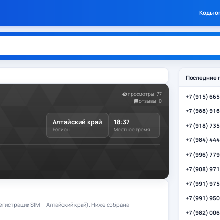
Коды о
Последние 
просмотры: 77
+7 (915) 66
отзывы: 0
+7 (988) 91
Алтайский край
18:37
+7 (918) 73
Регион
Местное время
+7 (984) 44
+7 (996) 77
+7 (908) 97
+7 (991) 97
+7 (991) 95
егистрации SIM — Алтайский край). Ниже собрана
+7 (982) 00