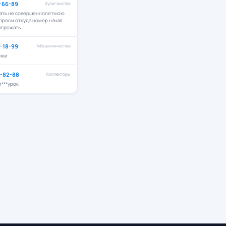
1-66-89
Хулиганство
зать не совершеннолетнюю
опросы откуда номер начал
угрожать.
2-18-99
Мошенничество
ики
9-82-88
Коллекторы
***урок