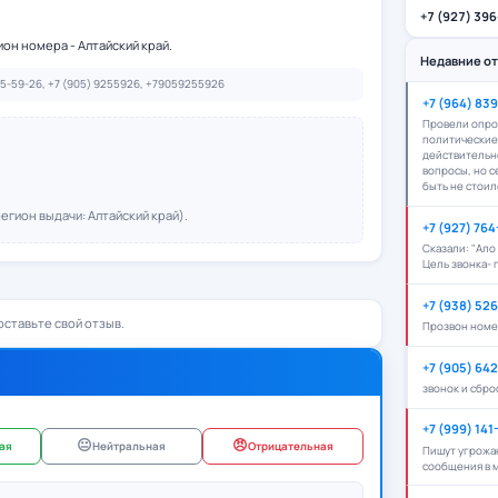
+7 (927) 39
он номера - Алтайский край.
Недавние о
5-59-26, +7 (905) 9255926, +79059255926
+7 (964) 83
Провели опро
политические 
действительн
вопросы, но 
быть не стоил
гион выдачи: Алтайский край).
+7 (927) 76
Сказали: "Ало
Цель звонка- 
+7 (938) 52
оставьте свой отзыв.
Прозвон номе
+7 (905) 64
звонок и сбро
+7 (999) 141
😐
😠
ая
Нейтральная
Отрицательная
Пишут угрожа
сообщения в 