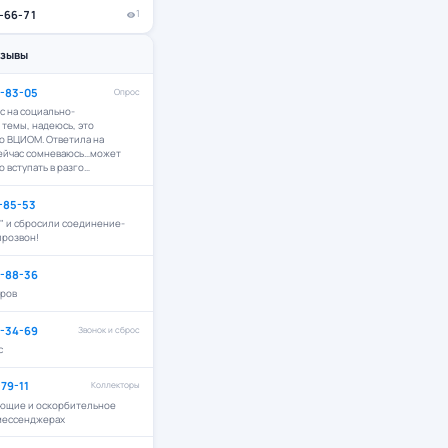
6-66-71
1
тзывы
9-83-05
Опрос
с на социально-
темы, надеюсь, это
о ВЦИОМ. Ответила на
сейчас сомневаюсь…может
о вступать в разго…
4-85-53
 " и сбросили соединение-
прозвон!
6-88-36
ров
2-34-69
Звонок и сброс
с
-79-11
Коллекторы
ющие и оскорбительное
мессенджерах