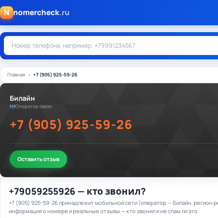
N
nomercheck
.ru
Главная
+7 (905) 925-59-26
Билайн
Оператор связи
+7 (905) 925-59-26
Оставить отзыв
+79059255926 — кто звонил?
+7 (905) 925-59-26 принадлежит мобильной сети (оператор — Билайн, регион р
информация о номере и реальные отзывы — кто звонил и не спам ли это.