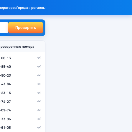
ператоров
Города и регионы
Проверить
проверенные номера
5-60-13
1
6-85-40
1
5-50-23
1
4-43-84
1
9-23-15
1
1-74-27
1
5-09-74
1
0-33-96
1
6-61-05
1