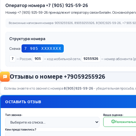
Оператор номера +7 (905) 925-59-26
Номер +7 (905) 925-59-26 принадлежит оператору связи Билайн. Основной реги
Возможные написания номера: 9059255926, 89059255926, 8(905)925-59-26, +7 905 92
Структура номера
Схема:
7 905 ХХХХХХХ
7
— Россия,
905
— код мобильной сети,
9255926
— номер абонента (ре
Отзывы о номере +79059255926
Если вы знаете кто звонил с номера
8(905)925-59-26
- убедительная просьба, 
ОСТАВИТЬ ОТЗЫВ
Тип звонка:
Ваша оценка:
🙂
Положительн
Кем представились?